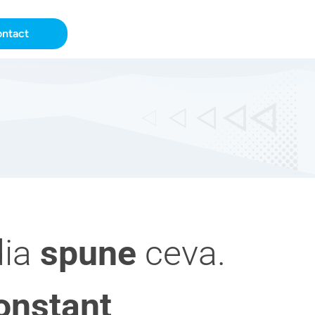
ntact
dia
spune
ceva.
onstant
.