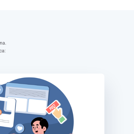
.
rna.
ca: