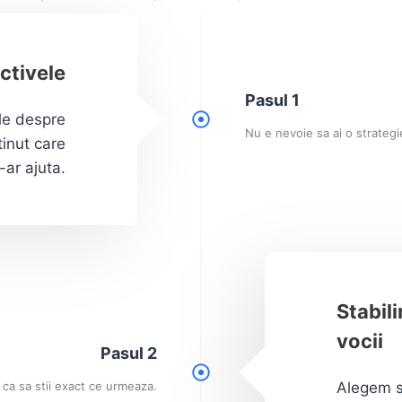
ctivele
Pasul 1
ple despre
Nu e nevoie sa ai o strateg
tinut care
-ar ajuta.
Stabili
vocii
Pasul 2
Alegem st
 ca sa stii exact ce urmeaza.