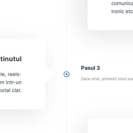
comunica
ironic etc
tinutul
Pasul 3
le, reels-
Daca vrrei, primesti totul i
am intr-un
rial clar.