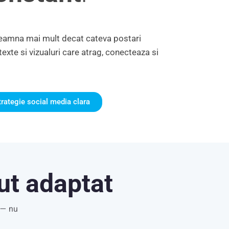
seamna mai mult decat cateva postari
exte si vizualuri care atrag, conecteaza si
rategie social media clara
ut adaptat
e — nu