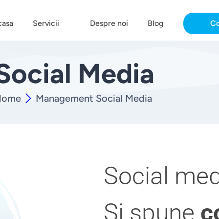
casa
Servicii
Despre noi
Blog
Co
Social Media
Home
Management Social Media
Social me
Si spune
c