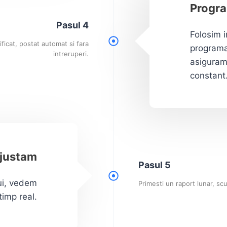
Progra
Pasul 4
Folosim 
nificat, postat automat si fara
programar
intreruperi.
asiguram 
constant
ajustam
Pasul 5
ui, vedem
Primesti un raport lunar, scu
timp real.