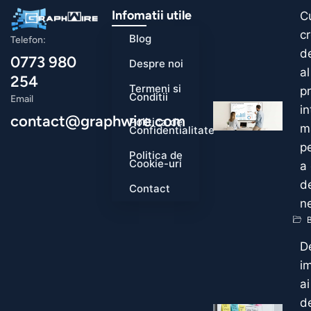
Infomatii utile
C
c
Blog
Telefon:
de
0773 980
Despre noi
al
254
Termeni si
pr
Conditii
Email
i
contact@graphwire.com
Politica de
m
Confidentialitate
pe
Politica de
Cookie-uri
a
d
Contact
n
B
D
i
ai
d