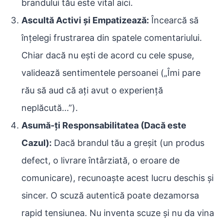
brandului tău este vital aici.
Ascultă Activi și Empatizează:
Încearcă să
înțelegi frustrarea din spatele comentariului.
Chiar dacă nu ești de acord cu cele spuse,
validează sentimentele persoanei („Îmi pare
rău să aud că ați avut o experiență
neplăcută…”).
Asumă-ți Responsabilitatea (Dacă este
Cazul):
Dacă brandul tău a greșit (un produs
defect, o livrare întârziată, o eroare de
comunicare), recunoaște acest lucru deschis și
sincer. O scuză autentică poate dezamorsa
rapid tensiunea. Nu inventa scuze și nu da vina