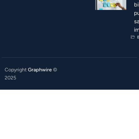
b
p
s
i
B
Copyright
Graphwire
©
2025