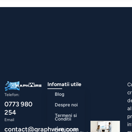
Infomatii utile
C
c
Blog
Telefon:
de
0773 980
Despre noi
al
254
Termeni si
pr
Conditii
Email
i
contact@graphwire.com
Politica de